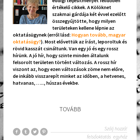
eddigi teljesítményét félidőben
értékelő cikkek. A Kölöknet
szakmai gárdája két évvel ezelőtt
összegyűjtötte, hogy milyen
területeken kellene lépnie az
oktatásügynek (erről lásd:
Hogyan tovább, magyar
oktatásügy?
). Most elővettük az írást, leporoltuk és
rövid kasszát csináltunk. Van egy jó és egy rossz
hírünk. A jó hír, hogy szinte minden általunk
felsorolt területen történt változás. A rossz hír
viszont az, hogy ezen változások zöme nem előre,
de inkább visszarepít minket az időben, a hetvenes,
hatvanas, ….., húszas évekbe.
TOVÁBB
Szólj hozzá!
felsőoktatás
egyház