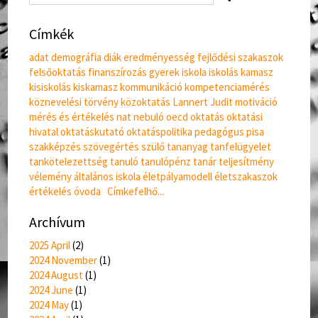
Címkék
adat
demográfia
diák
eredményesség
fejlődési szakaszok
felsőoktatás
finanszírozás
gyerek
iskola
iskolás
kamasz
kisiskolás
kiskamasz
kommunikáció
kompetenciamérés
köznevelési törvény
közoktatás
Lannert Judit
motiváció
mérés és értékelés
nat
nebuló
oecd
oktatás
oktatási
hivatal
oktatáskutató
oktatáspolitika
pedagógus
pisa
szakképzés
szövegértés
szülő
tananyag
tanfelügyelet
tankötelezettség
tanuló
tanulópénz
tanár
teljesítmény
vélemény
általános iskola
életpályamodell
életszakaszok
értékelés
óvoda
Címkefelhő...
Archívum
2025 April
(
2
)
2024 November
(
1
)
2024 August
(
1
)
2024 June
(
1
)
2024 May
(
1
)