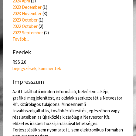
2024 April
(
1
)
2023 December
(
1
)
2023 November
(
3
)
2023 October
(
1
)
2022 October
(
2
)
2022 September
(
2
)
Tovább
...
Feedek
RSS 2.0
bejegyzések
,
kommentek
Impresszum
Az itt található minden információ, beleértve a képi,
grafikai megjelenítést, az oldalak szerkezetét a Netvestor
Kft. kizárólagos tulajdona. Mindennemű
továbbszolgáltatás, továbbértékesítés, egészében vagy
részleteiben az újraközlés kizárólag a Netvestor Kft.
előzetes írásbeli hozzájárulásával lehetséges.
Terjesztésük sem nyomtatott, sem elektronikus formában