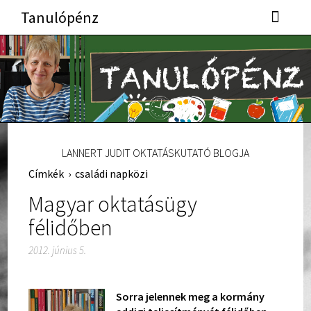
Tanulópénz
LANNERT JUDIT OKTATÁSKUTATÓ BLOGJA
Címkék
›
családi napközi
Magyar oktatásügy
félidőben
2012. június 5.
Sorra jelennek meg a kormány