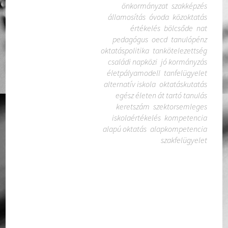
önkormányzat
szakképzés
államosítás
óvoda
közoktatás
értékelés
bölcsőde
nat
pedagógus
oecd
tanulópénz
oktatáspolitika
tankötelezettség
családi napközi
jó kormányzás
életpályamodell
tanfelügyelet
alternatív iskola
oktatáskutatás
egész életen át tartó tanulás
keretszám
szektorsemleges
iskolaértékelés
kompetencia
alapú oktatás
alapkompetencia
szakfelügyelet