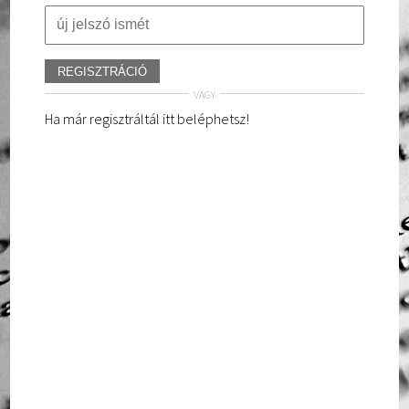
VAGY
Ha már regisztráltál itt beléphetsz
!